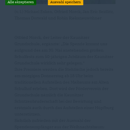
Alle akzeptieren
Auswahl speichern
(v. l.) Michael Esken, Otfried Morck, Jan Eric Seidlitz,
Thomas Dorwald und Robin Rieksneuwöhner
Otfried Morck, der Leiter der Kaunitzer
Grundschule, ergänzte: „Die Spende kommt uns
aufgrund des am 30. Mai anstehenden großen
Schulfests zum 50-jährigen Jubiläum der Kaunitzer
Grundschule wirklich sehr gelegen.“
Ihre Premiere werden die Stehtische jedoch bereits
am morgigen Donnerstag ab 18 Uhr beim
traditionellen Aufstellen des Maibaums am Alten
Schulhof erleben. Dort wird der Förderverein der
Grundschule nämlich die Kaunitzer
Schützenbruderschaft bei der Bewirtung und
erstmals auch durch das Aufstellen einer Hüpfburg
unterstützen.
Sichtlich zufrieden mit der Auswahl der
Spendenempfänger aus der Weihnachtsbaum-