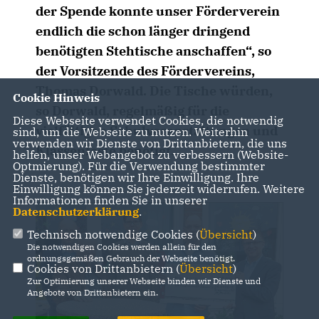
der Spende konnte unser Förderverein
endlich die schon länger dringend
benötigten Stehtische anschaffen“, so
der Vorsitzende des Fördervereins,
Thomas Dorwald. Die Tische würden,
Cookie Hinweis
so Dorwald, regelmäßig für die
Diese Webseite verwendet Cookies, die notwendig
vielfältigen Schulveranstaltungen und
sind, um die Webseite zu nutzen. Weiterhin
verwenden wir Dienste von Drittanbietern, die uns
Klassenfeste benötigt.
helfen, unser Webangebot zu verbessern (Website-
Optmierung). Für die Verwendung bestimmter
Dienste, benötigen wir Ihre Einwilligung. Ihre
Einwilligung können Sie jederzeit widerrufen. Weitere
Informationen finden Sie in unserer
Datenschutzerklärung
.
Technisch notwendige Cookies (
Übersicht
)
Die notwendigen Cookies werden allein für den
ordnungsgemäßen Gebrauch der Webseite benötigt.
Cookies von Drittanbietern (
Übersicht
)
Zur Optimierung unserer Webseite binden wir Dienste und
Angebote von Drittanbietern ein.