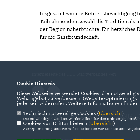
Insgesamt war die Betriebsbesichtigung b
Teilnehmenden sowohl die Tradition als 
der Region näherbrachte. Ein herzliches 
für die Gastfreundschaft.
Internetseite des CDU Stadtverbandes Verl
Cookie Hinweis
Diese Webseite verwendet Cookies, die notwendig si
Webangebot zu verbessern (Website-Optmierung). Fü
jederzeit widerrufen. Weitere Informationen finden
Technisch notwendige Cookies (
Übersicht
)
IMPRESSUM
DATENSCHUTZ
KONTAKT
Die notwendigen Cookies werden allein für den ordnungsgemäßen 
Cookies von Drittanbietern (
Übersicht
)
Zur Optimierung unserer Webseite binden wir Dienste und Angebot
@2026 CDU Stadtverband Verl