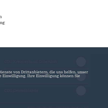
n
ing
CDU Kreisverband Gütersloh
enste von Drittanbietern, die uns helfen, unser
Einwilligung. Ihre Einwilligung können Sie
CDU NRW
CDU Deutschlands
Realisation: Sharkness Media GmbH & Co. KG