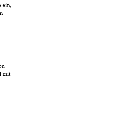
 ein,
um
on
d mit