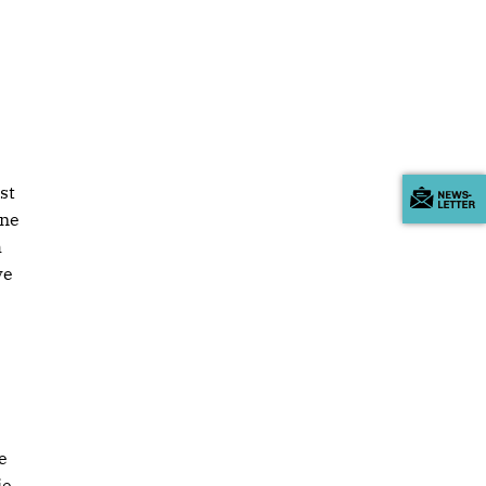
st
ine
h
ve
e
ie