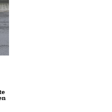
te
en