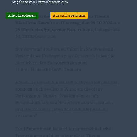
Angebote von Drittanbietern ein.
Alle akzeptieren
Auswahl speichern
Einladung zu den Fachvorträgen zum Thema
Häusliche Gewalt am Dienstag, den 29.10.2024 um
19 Uhr in das Spexarder Bauernhaus,
Lukasstraße
14, 33332 Gütersloh
Der Vorstand der Frauen Union im Stadtverband
Verl und des Kreisverbandes Gütersloh laden Sie
herzlich zu den Fachvorträgen zum
Thema Häusliche Gewalt ein.am
Häusliche Gewalt hinterlässt nicht nur körperliche,
sondern auch seelische Wunden, die oft in
Verborgenen bleiben. Was können wir als
Gesellschaft tun, um Betroffene zu unterstützen
und wie können Prävention und Intervention
aussehen?
Zwei Expertinnen beleuchten unterschiedliche
Perspektiven auf dieses komplexe Thema.