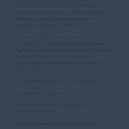
Stadtverbands Verl ein. Auf dem Gelände des
schönen Verler Bühlbuschs warten
1.000 bunte
Ostereier und süße Überraschungen
darauf, von
den Kindern entdeckt zu werden.
Während die Kleinen eifrig suchen, dürfen sich die
Erwachsenen auf
Kaffee, nette Gespräche und
Begegnungen mit Vertreterinnen und Vertretern
der Verler CDU
freuen. Wir freuen uns auf
einen
fröhlichen und geselligen Vormittag
mit
Ihnen und Euch!
📍
Treffpunkt:
Ostermontag, 21. April 2025
🕙
Uhrzeit:
10:00 bis 12:30 Uhr
📌
Ort:
Verler Bühlbusch (Zugang über die
Straße
Am Bühlbusch
)
Wir freuen uns auf Ihr und Euer Kommen!