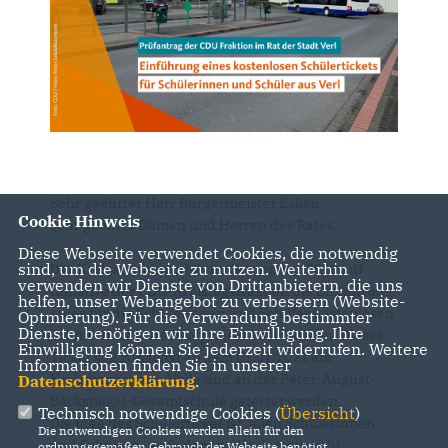
Sehr geehrter Herr Bürgermeister Esken,
Cookie Hinweis
sehr geehrte Damen und Herren des Rates,
Diese Webseite verwendet Cookies, die notwendig
sind, um die Webseite zu nutzen. Weiterhin
Der Kreisausschuss hat im September 2020 auf
verwenden wir Dienste von Drittanbietern, die uns
Initiative der CDU-Kreistagsfraktion die Einführung
helfen, unser Webangebot zu verbessern (Website-
eines für die Schülerinnen und Schüler kostenlosen
Optmierung). Für die Verwendung bestimmter
Dienste, benötigen wir Ihre Einwilligung. Ihre
Schülertickets als Pilotprojekt beschlossen. Dieses
Einwilligung können Sie jederzeit widerrufen. Weitere
Ticket soll zunächst ab dem 01.01.2021 am
Informationen finden Sie in unserer
Kreisgymnasium Halle und an der Peter-August­
Datenschutzerklärung
.
Böckstiegel-Gesamtschule getestet werden.
Technisch notwendige Cookies (
Übersicht
)
Die Idee des Schülerticket ist, allen Schülerinnen
Die notwendigen Cookies werden allein für den
und Schülern, auch denen, die derzeit nicht
ordnungsgemäßen Gebrauch der Webseite benötigt.