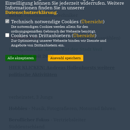
Einwilligung können Sie jederzeit widerrufen. Weitere
Informationen finden Sie in unserer
Datenschutzerklärung
.
Beruf:
Maschinenbautechniker
Technisch notwendige Cookies (
Übersicht
)
Die notwendigen Cookies werden allein für den
ordnungsgemäßen Gebrauch der Webseite benötigt.
Cookies von Drittanbietern (
Übersicht
)
Wahlbezirk 8
(hier
Strassenverzeichnis
auswählen)
Zur Optimierung unserer Webseite binden wir Dienste und
Angebote von Drittanbietern ein.
Lokalpolitische Ämter: Rat der Stadt Verl
-
Ratsherr seit 2004
Alle akzeptieren
Auswahl speichern
HIER KLICKEN: Andreas Hollenhorsts weitere
politische Aktivitäten
verheiratet,
3 Jungs
Hobbies
- Musik, Fotografieren, Motorrad fahren
Beruflicher Fokus
- Vertriebsleiter
Süddeutschland