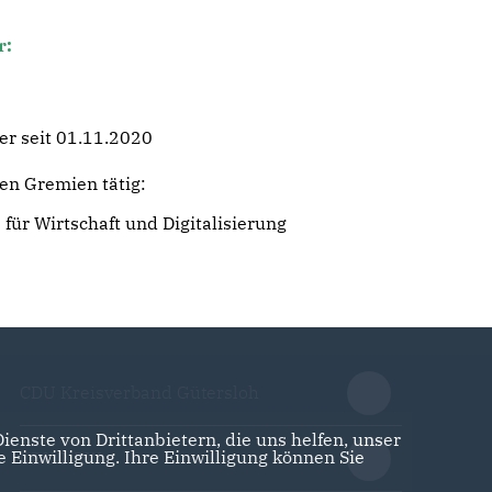
r:
er seit 01.11.2020
den Gremien tätig:
für Wirtschaft und Digitalisierung
CDU Kreisverband Gütersloh
enste von Drittanbietern, die uns helfen, unser
Einwilligung. Ihre Einwilligung können Sie
CDU NRW