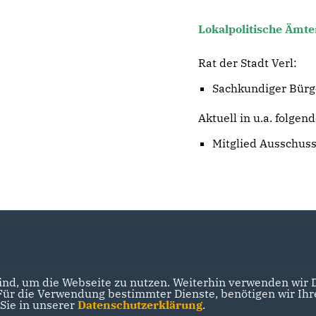
Lokalpolitische Ämte
Rat der Stadt Verl:
Sachkundiger Bürg
Aktuell in u.a. folgen
Mitglied Ausschuss 
nd, um die Webseite zu nutzen. Weiterhin verwenden wir Di
r die Verwendung bestimmter Dienste, benötigen wir Ihre 
 Sie in unserer
Datenschutzerklärung
.