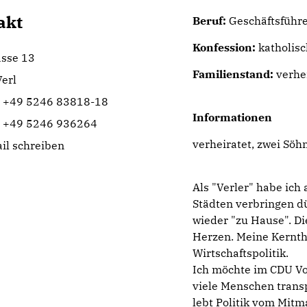
akt
Beruf:
Geschäftsführe
Konfession:
katholisc
asse 13
Familienstand:
verhe
erl
: +49 5246 83818-18
Informationen
: +49 5246 936264
verheiratet, zwei Söh
il schreiben
Als "Verler" habe ich
Städten verbringen dü
wieder "zu Hause". Di
Herzen. Meine Kernt
Wirtschaftspolitik.
Ich möchte im CDU Vo
viele Menschen transp
lebt Politik vom Mitm