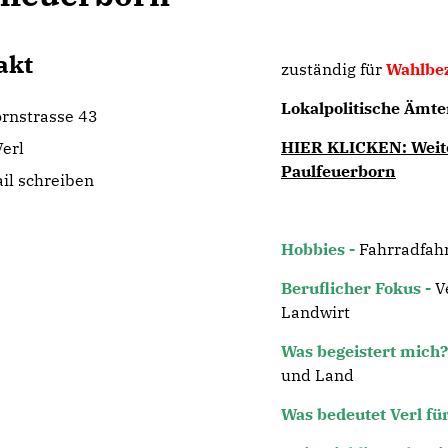
akt
zuständig für
Wahlbez
Lokalpolitische Ämte
rnstrasse 43
HIER KLICKEN: Weiter
erl
Paulfeuerborn
il schreiben
Hobbies -
Fahrradfah
Beruflicher Fokus -
V
Landwirt
Was begeistert mich?
und Land
Was bedeutet Verl fü