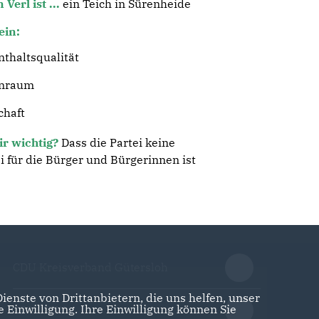
Verl ist ...
ein Teich in Sürenheide
 ein:
thaltsqualität
hnraum
chaft
ir wichtig?
Dass die Partei keine
für die Bürger und Bürgerinnen ist
CDU Kreisverband Gütersloh
enste von Drittanbietern, die uns helfen, unser
Einwilligung. Ihre Einwilligung können Sie
CDU NRW