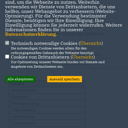
sind, um die Webseite zu nutzen. Weiterhin
verwenden wir Dienste von Drittanbietern, die uns
helfen, unser Webangebot zu verbessern (Website-
Optmierung). Für die Verwendung bestimmter
Dienste, benötigen wir Ihre Einwilligung. Ihre
Einwilligung können Sie jederzeit widerrufen. Weitere
Informationen finden Sie in unserer
Datenschutzerklärung
.
Wahllokal
: Wahlbezirk 009 – Schule Am Bühlbusch –
Klasse 1
Technisch notwendige Cookies (
Übersicht
)
Die notwendigen Cookies werden allein für den
ordnungsgemäßen Gebrauch der Webseite benötigt.
Direktkandidatin
Annegret Schneider
Cookies von Drittanbietern (
Übersicht
)
Zur Optimierung unserer Webseite binden wir Dienste und
Ersatzbewerberin
Cornelia Klotz
Angebote von Drittanbietern ein.
Alle akzeptieren
Auswahl speichern
Straße
Ammerstraße
Eggeweg
Hermannsweg
Hölscherweg
Lehrenkamp
Osningstraße